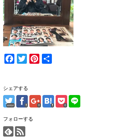
F
T
Pi
共
a
wi
nt
有
c
tt
er
e
er
e
シェアする
b
st
o
error
0
0
o
フォローする
k