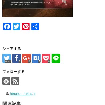
F
T
Pi
共
a
wi
nt
有
c
tt
er
e
er
e
シェアする
b
st
o
error
0
0
o
フォローする
k
hironori-fukuchi
関連記事