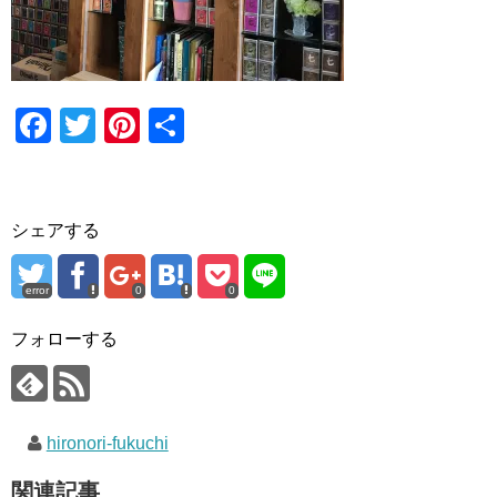
F
T
Pi
共
a
wi
nt
有
c
tt
er
e
er
e
シェアする
b
st
o
error
0
0
o
フォローする
k
hironori-fukuchi
関連記事