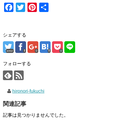
F
T
Pi
共
a
wi
nt
有
c
tt
er
e
er
e
シェアする
b
st
o
error
0
0
o
フォローする
k
hironori-fukuchi
関連記事
記事は見つかりませんでした。