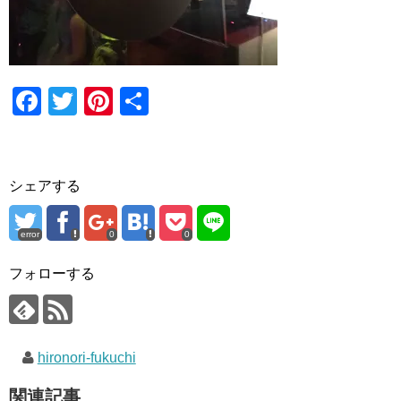
F
T
Pi
共
a
wi
nt
有
c
tt
er
e
er
e
シェアする
b
st
o
error
0
0
o
フォローする
k
hironori-fukuchi
関連記事