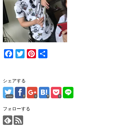
F
T
Pi
共
a
wi
nt
有
c
tt
er
e
er
e
シェアする
b
st
o
error
0
0
o
フォローする
k