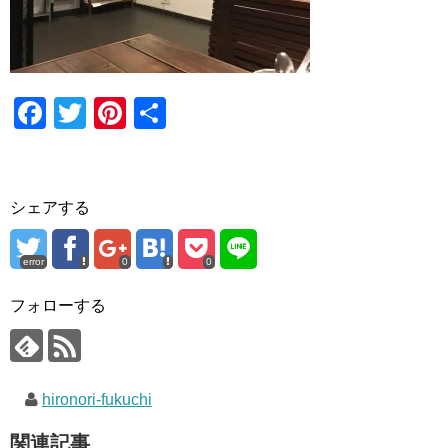
F
T
Pi
共
a
wi
nt
有
c
tt
er
e
er
e
シェアする
b
st
o
error
0
0
o
フォローする
k
hironori-fukuchi
関連記事