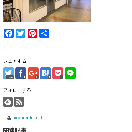
F
T
Pi
共
a
wi
nt
有
c
tt
er
e
er
e
シェアする
b
st
o
error
0
0
o
フォローする
k
hironori-fukuchi
関連記事