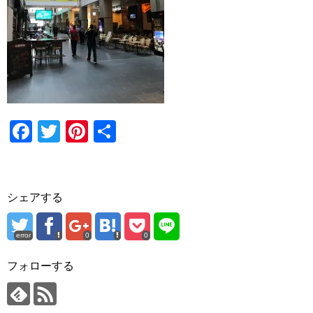
F
T
Pi
共
a
wi
nt
有
c
tt
er
e
er
e
シェアする
b
st
o
error
0
0
o
フォローする
k