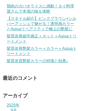
鶏肉のガパオライスに感動！タイ料理
屋さんで本場の味を体験
【スタイル紹介】ピンクブラウン×シル
バーアッシュで魅せる！透明感カラー
とAujuaリペアリティで極上の艶髪に
髪質改善縮毛矯正＋カット＋Aujuaトリ
ートメント
髪質改善艶髪カラー＋カラー＋Aujuaト
リートメント
髪質改質艶髪カラーの特徴と効果♪
最近のコメント
アーカイブ
2025年
9月