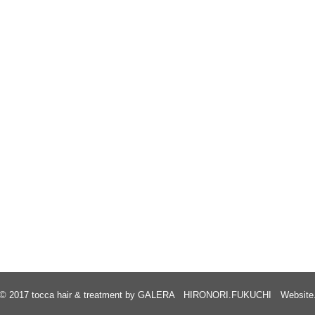
© 2017
tocca hair & treatment by GALERA HIRONORI.FUKUCHI Website