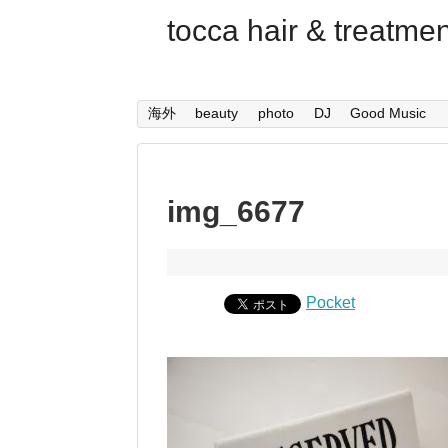
tocca hair & trea
海外
beauty
photo
DJ
Good Music
img_6677
Pocket