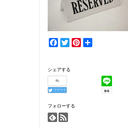
F
T
Pi
共
a
wi
nt
有
c
tt
er
e
er
e
シェアする
b
st
o
ツイート
o
k
フォローする