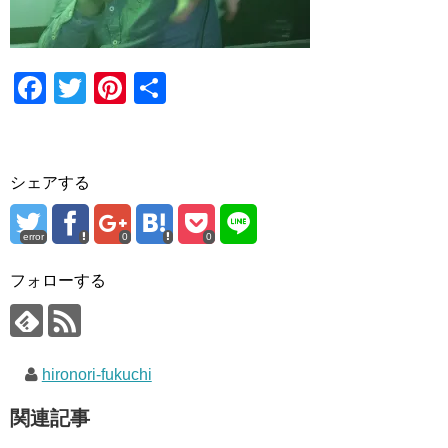
F
T
Pi
共
a
wi
nt
有
c
tt
er
e
er
e
シェアする
b
st
o
error
0
0
o
フォローする
k
hironori-fukuchi
関連記事