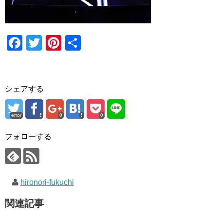
F
T
Pi
共
a
wi
nt
有
c
tt
er
e
er
e
シェアする
b
st
o
error
0
0
o
フォローする
k
hironori-fukuchi
関連記事