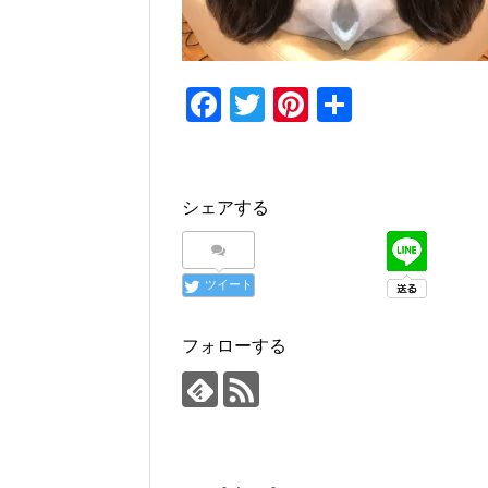
F
T
Pi
共
a
wi
nt
有
c
tt
er
e
er
e
シェアする
b
st
o
ツイート
o
k
フォローする