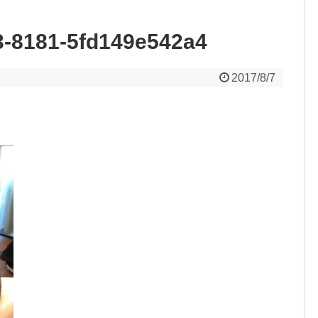
3-8181-5fd149e542a4
2017/8/7