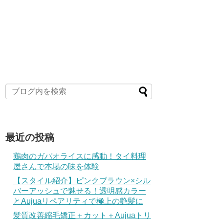
最近の投稿
鶏肉のガパオライスに感動！タイ料理
屋さんで本場の味を体験
【スタイル紹介】ピンクブラウン×シル
バーアッシュで魅せる！透明感カラー
とAujuaリペアリティで極上の艶髪に
髪質改善縮毛矯正＋カット＋Aujuaトリ