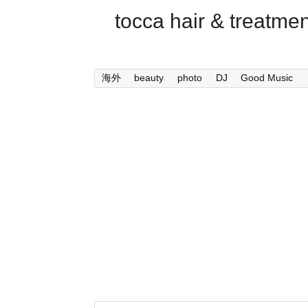
tocca hair & trea
海外
beauty
photo
DJ
Good Music