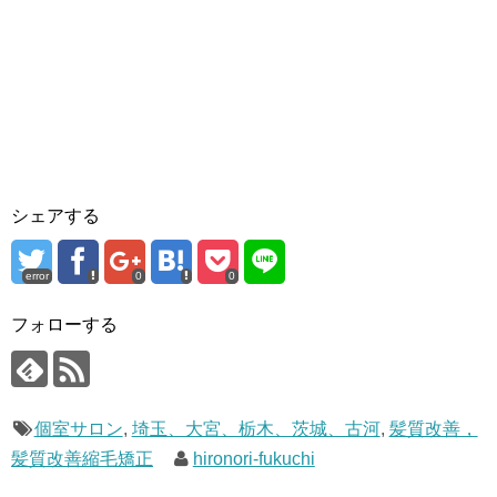
k
シェアする
error
0
0
フォローする
個室サロン
,
埼玉、大宮、栃木、茨城、古河
,
髪質改善，
髪質改善縮毛矯正
hironori-fukuchi