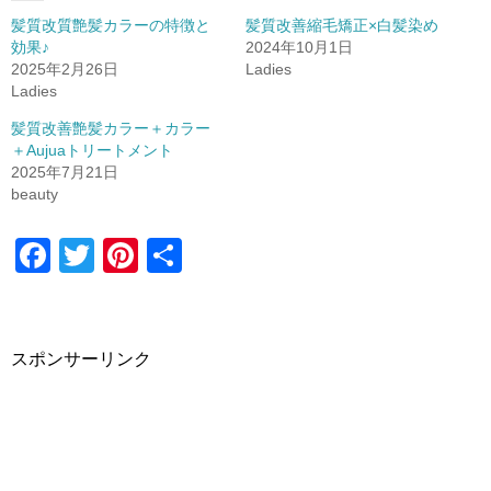
t
有
髪質改質艶髪カラーの特徴と
髪質改善縮毛矯正×白髪染め
e
す
r
る
効果♪
2024年10月1日
で
に
2025年2月26日
Ladies
共
は
有
ク
Ladies
(
リ
新
ッ
し
ク
髪質改善艶髪カラー＋カラー
い
し
＋Aujuaトリートメント
ウ
て
ィ
く
2025年7月21日
ン
だ
beauty
ド
さ
ウ
い
で
(
開
新
F
T
Pi
共
き
し
ま
い
a
wi
nt
有
す
ウ
)
ィ
ン
c
tt
er
ド
ウ
e
er
e
で
スポンサーリンク
開
き
b
st
ま
す
o
)
o