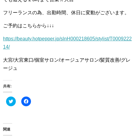
フリーランスの為、出勤時間、休日に変動がございます。
ご予約はこちらから↓↓↓
https://beauty.hotpepper.jp/slnH000218605/stylist/T0009222
14/
大宮/大宮東口/個室サロン/オージュアサロン/髪質改善/グレ
ージュ
共有:
ク
F
リ
a
ッ
c
ク
e
し
b
て
o
T
o
w
k
関連
i
で
t
共