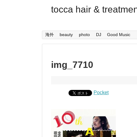
tocca hair & trea
海外
beauty
photo
DJ
Good Music
img_7710
Pocket