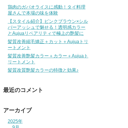
鶏肉のガパオライスに感動！タイ料理
屋さんで本場の味を体験
【スタイル紹介】ピンクブラウン×シル
バーアッシュで魅せる！透明感カラー
とAujuaリペアリティで極上の艶髪に
髪質改善縮毛矯正＋カット＋Aujuaトリ
ートメント
髪質改善艶髪カラー＋カラー＋Aujuaト
リートメント
髪質改質艶髪カラーの特徴と効果♪
最近のコメント
アーカイブ
2025年
9月