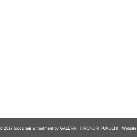
© 2017
tocca hair & treatment by GALERA HIRONORI.FUKUCHI Website