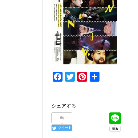
F
T
Pi
共
a
wi
nt
有
c
tt
er
e
er
e
シェアする
b
st
o
ツイート
o