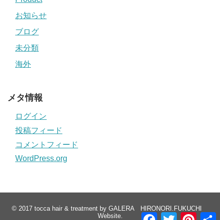
お知らせ
ブログ
未分類
海外
メタ情報
ログイン
投稿フィード
コメントフィード
WordPress.org
© 2017
tocca hair & treatment by GALERA HIRONORI.FUKUCHI
F
T
P
Website
.