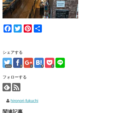
F
T
Pi
共
a
wi
nt
有
c
tt
er
e
er
e
シェアする
b
st
o
error
0
0
o
フォローする
k
hironori-fukuchi
関連記事