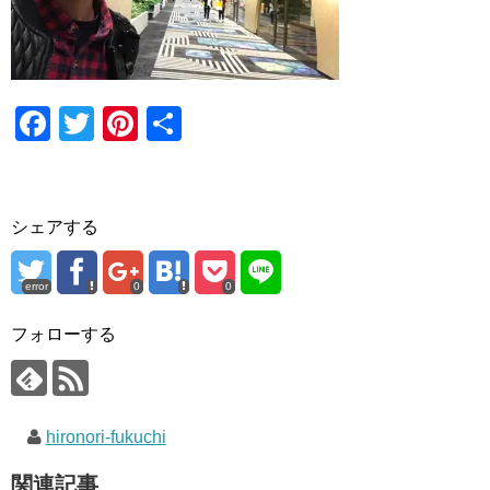
F
T
Pi
共
a
wi
nt
有
c
tt
er
e
er
e
シェアする
b
st
o
error
0
0
o
フォローする
k
hironori-fukuchi
関連記事