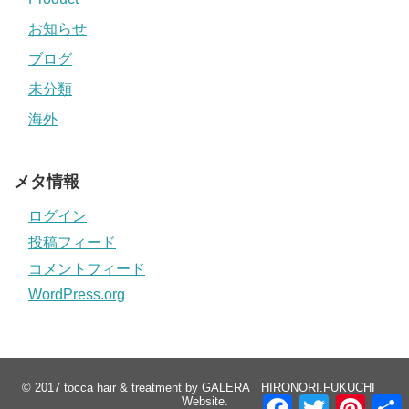
お知らせ
ブログ
未分類
海外
メタ情報
ログイン
投稿フィード
コメントフィード
WordPress.org
© 2017
tocca hair & treatment by GALERA HIRONORI.FUKUCHI
F
T
P
Website
.