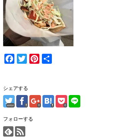
F
T
Pi
共
a
wi
nt
有
c
tt
er
e
er
e
シェアする
b
st
o
error
0
0
o
フォローする
k