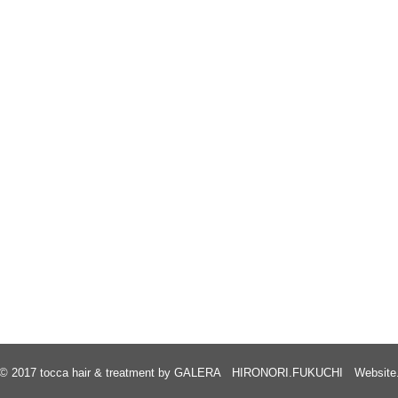
© 2017
tocca hair & treatment by GALERA HIRONORI.FUKUCHI Website