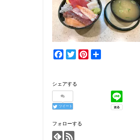
F
T
Pi
共
a
wi
nt
有
c
tt
er
e
er
e
シェアする
b
st
o
ツイート
o
k
フォローする