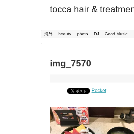
tocca hair & trea
海外
beauty
photo
DJ
Good Music
img_7570
Pocket