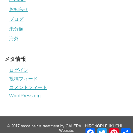
お知らせ
ブログ
未分類
海外
メタ情報
ログイン
投稿フィード
コメントフィード
WordPress.org
© 2017
tocca hair & treatment by GALERA HIRONORI.FUKUCHI
F
T
P
Website
.