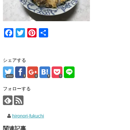
F
T
Pi
共
a
wi
nt
有
c
tt
er
e
er
e
シェアする
b
st
o
error
0
0
o
フォローする
k
hironori-fukuchi
関連記事