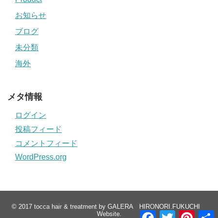
お知らせ
ブログ
未分類
海外
メタ情報
ログイン
投稿フィード
コメントフィード
WordPress.org
© 2017
tocca hair & treatment by GALERA HIRONORI.FUKUCHI
F
T
P
Website
.