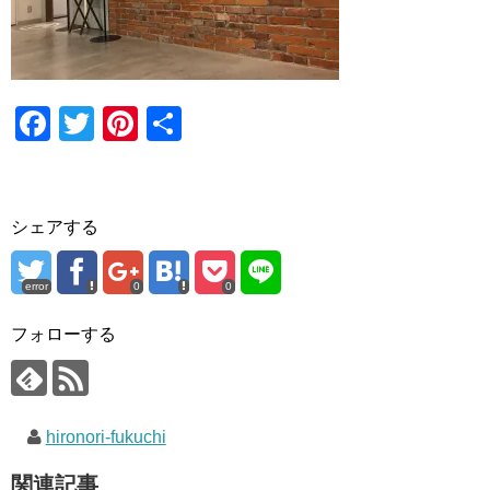
F
T
Pi
共
a
wi
nt
有
c
tt
er
e
er
e
シェアする
b
st
o
error
0
0
o
フォローする
k
hironori-fukuchi
関連記事