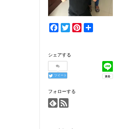
F
T
Pi
共
a
wi
nt
有
c
tt
er
e
er
e
シェアする
b
st
o
ツイート
o
k
フォローする