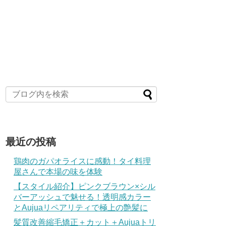
最近の投稿
鶏肉のガパオライスに感動！タイ料理
屋さんで本場の味を体験
【スタイル紹介】ピンクブラウン×シル
バーアッシュで魅せる！透明感カラー
とAujuaリペアリティで極上の艶髪に
髪質改善縮毛矯正＋カット＋Aujuaトリ