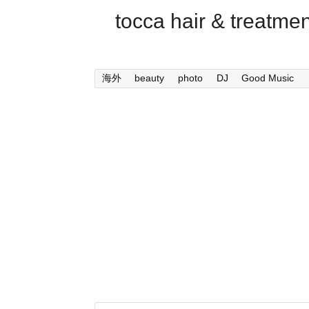
tocca hair & trea
海外
beauty
photo
DJ
Good Music