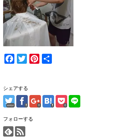
F
T
Pi
共
a
wi
nt
有
c
tt
er
e
er
e
シェアする
b
st
o
error
0
0
o
フォローする
k