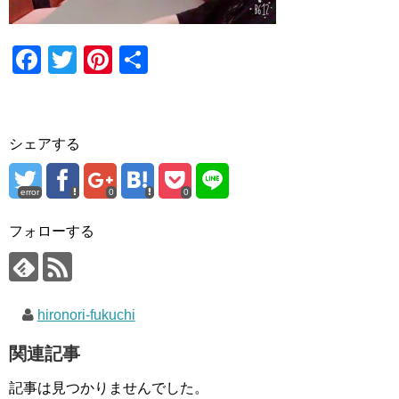
F
T
Pi
共
a
wi
nt
有
c
tt
er
e
er
e
シェアする
b
st
o
error
0
0
o
フォローする
k
hironori-fukuchi
関連記事
記事は見つかりませんでした。