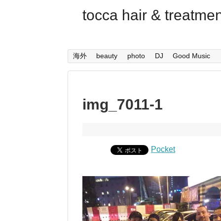
tocca hair & trea
海外
beauty
photo
DJ
Good Music
img_7011-1
Pocket