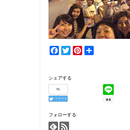
F
T
Pi
共
a
wi
nt
有
c
tt
er
e
er
e
シェアする
b
st
o
ツイート
o
k
フォローする