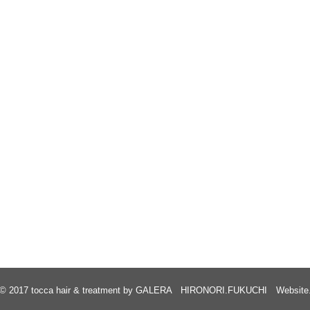
© 2017
tocca hair & treatment by GALERA HIRONORI.FUKUCHI Website