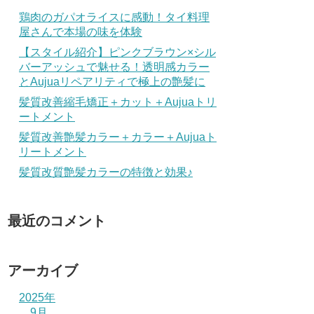
鶏肉のガパオライスに感動！タイ料理
屋さんで本場の味を体験
【スタイル紹介】ピンクブラウン×シル
バーアッシュで魅せる！透明感カラー
とAujuaリペアリティで極上の艶髪に
髪質改善縮毛矯正＋カット＋Aujuaトリ
ートメント
髪質改善艶髪カラー＋カラー＋Aujuaト
リートメント
髪質改質艶髪カラーの特徴と効果♪
最近のコメント
アーカイブ
2025年
9月