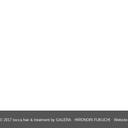
© 2017
tocca hair & treatment by GALERA HIRONORI.FUKUCHI Website