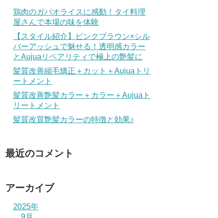
鶏肉のガパオライスに感動！タイ料理
屋さんで本場の味を体験
【スタイル紹介】ピンクブラウン×シル
バーアッシュで魅せる！透明感カラー
とAujuaリペアリティで極上の艶髪に
髪質改善縮毛矯正＋カット＋Aujuaトリ
ートメント
髪質改善艶髪カラー＋カラー＋Aujuaト
リートメント
髪質改質艶髪カラーの特徴と効果♪
最近のコメント
アーカイブ
2025年
9月