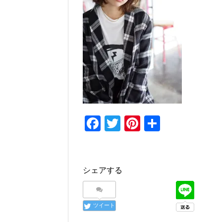
F
T
Pi
共
a
wi
nt
有
c
tt
er
e
er
e
シェアする
b
st
o
ツイート
o