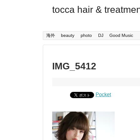
tocca hair & trea
海外
beauty
photo
DJ
Good Music
IMG_5412
Pocket