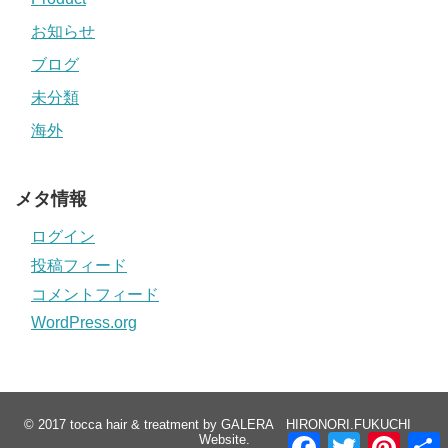
お知らせ
ブログ
未分類
海外
メタ情報
ログイン
投稿フィード
コメントフィード
WordPress.org
© 2017
tocca hair & treatment by GALERA HIRONORI.FUKUCHI
F
T
P
Website
.