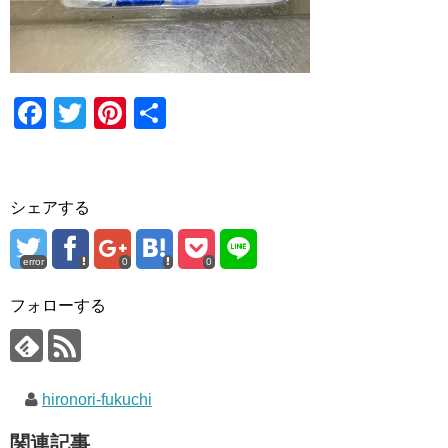
F
T
Pi
共
a
wi
nt
有
c
tt
er
e
er
e
シェアする
b
st
o
error
0
0
o
フォローする
k
hironori-fukuchi
関連記事