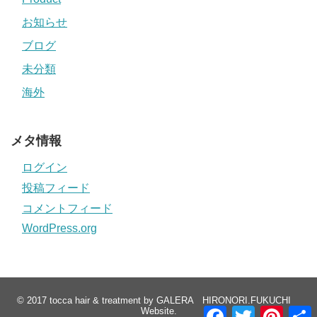
お知らせ
ブログ
未分類
海外
メタ情報
ログイン
投稿フィード
コメントフィード
WordPress.org
© 2017
tocca hair & treatment by GALERA HIRONORI.FUKUCHI
F
T
P
Website
.