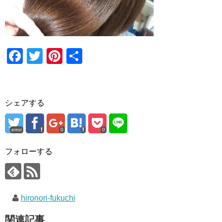
F
T
Pi
共
a
wi
nt
有
c
tt
er
e
er
e
シェアする
b
st
o
error
0
0
o
フォローする
k
hironori-fukuchi
関連記事