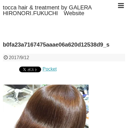
tocca hair & treatment by GALERA
HIRONORI.FUKUCHI Website
b0fa23a7167475aaae06a620d12538d9_s
2017/9/12
Pocket