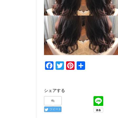
F
T
Pi
共
a
wi
nt
有
c
tt
er
e
er
e
シェアする
b
st
o
ツイート
o