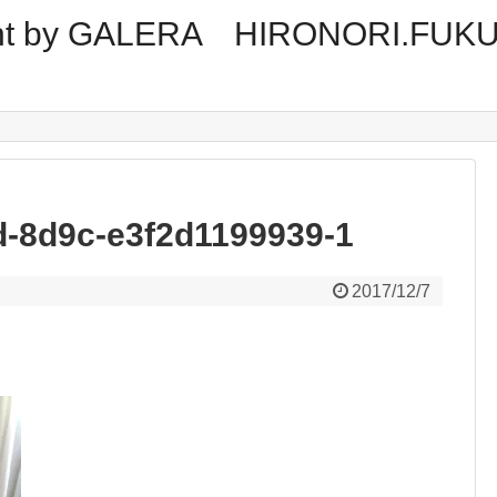
tment by GALERA HIRONORI.FUK
d-8d9c-e3f2d1199939-1
2017/12/7