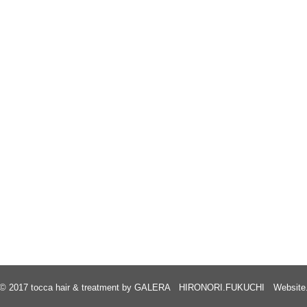
© 2017
tocca hair & treatment by GALERA HIRONORI.FUKUCHI Website