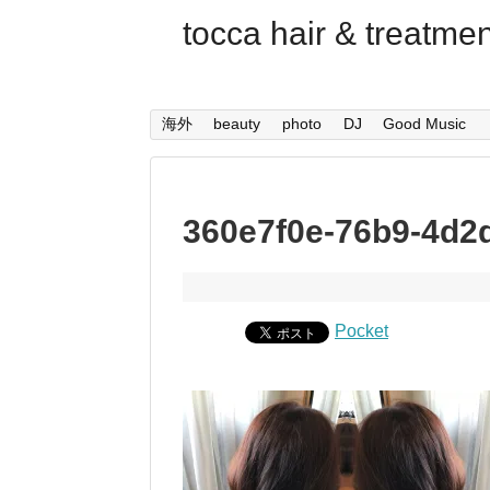
tocca hair & trea
海外
beauty
photo
DJ
Good Music
360e7f0e-76b9-4d2
Pocket