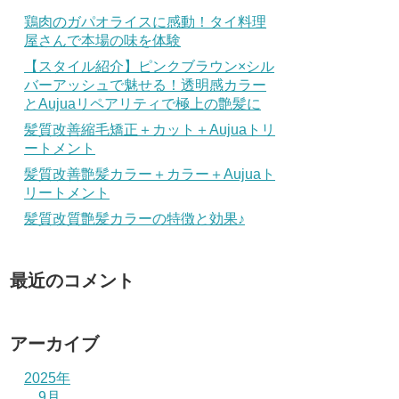
鶏肉のガパオライスに感動！タイ料理
屋さんで本場の味を体験
【スタイル紹介】ピンクブラウン×シル
バーアッシュで魅せる！透明感カラー
とAujuaリペアリティで極上の艶髪に
髪質改善縮毛矯正＋カット＋Aujuaトリ
ートメント
髪質改善艶髪カラー＋カラー＋Aujuaト
リートメント
髪質改質艶髪カラーの特徴と効果♪
最近のコメント
アーカイブ
2025年
9月